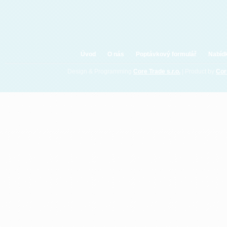
Úvod
O nás
Poptávkový formulář
Nabíd
Design & Programming
Core Trade s.r.o.
| Product by
Co