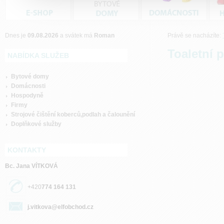
Dnes je
09.08.2026
a svátek má
Roman
Právě se nacházíte:
Toaletní 
NABÍDKA SLUŽEB
Bytové domy
Domácnosti
Hospodyně
Firmy
Strojové čištění koberců,podlah a čalounění
Doplňkové služby
KONTAKTY
Bc. Jana VÍTKOVÁ
+420
774 164 131
j.vitkova@elfobchod.cz