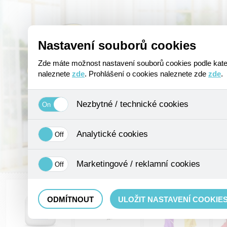
Úvod
O nás
Poptávkový formulá
Nastavení souborů cookies
Zde máte možnost nastavení souborů cookies podle kateg
naleznete
zde
. Prohlášení o cookies naleznete zde
zde
.
Nezbytné / technické cookies
Jedná se o technické soubory, které jsou nezbytné ke správnému chov
ukládání produktů v nákupním košíku, ovládání filtrů a také nastaven
Analytické cookies
možné jej ani odebrat.
Analytické cookies shromažďujeme skriptem společnosti Google Inc.,
údaje, protože anonymizované cookies nelze přiřadit konkrétnímu uži
Marketingové / reklamní cookies
Tyto cookies nám umožňují lépe cílit a vyhodnocovat marketingové 
ODMÍTNOUT
ULOŽIT NASTAVENÍ COOKIE