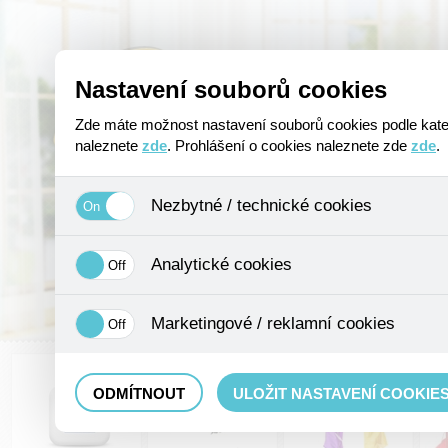
Úvod
O nás
Poptávkový formulá
Nastavení souborů cookies
Zde máte možnost nastavení souborů cookies podle kateg
naleznete
zde
. Prohlášení o cookies naleznete zde
zde
.
Nezbytné / technické cookies
Jedná se o technické soubory, které jsou nezbytné ke správnému chov
ukládání produktů v nákupním košíku, ovládání filtrů a také nastaven
Analytické cookies
možné jej ani odebrat.
Analytické cookies shromažďujeme skriptem společnosti Google Inc.,
údaje, protože anonymizované cookies nelze přiřadit konkrétnímu uži
Marketingové / reklamní cookies
Tyto cookies nám umožňují lépe cílit a vyhodnocovat marketingové 
ODMÍTNOUT
ULOŽIT NASTAVENÍ COOKIE