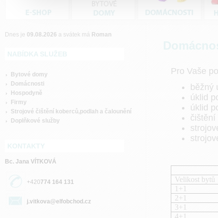
Dnes je
09.08.2026
a svátek má
Roman
Domácnos
NABÍDKA SLUŽEB
Pro Vaše poh
Bytové domy
Domácnosti
běžný 
Hospodyně
úklid 
Firmy
úklid p
Strojové čištění koberců,podlah a čalounění
čištění
Doplňkové služby
strojo
strojov
KONTAKTY
Bc. Jana VÍTKOVÁ
Velikost bytů
+420
774 164 131
1+1
2+1
j.vitkova@elfobchod.cz
3+1
4+1