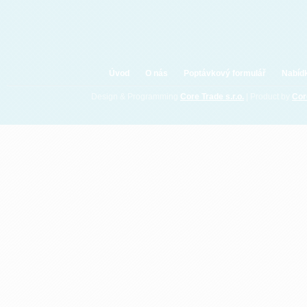
Úvod
O nás
Poptávkový formulář
Nabíd
Design & Programming
Core Trade s.r.o.
| Product by
Co