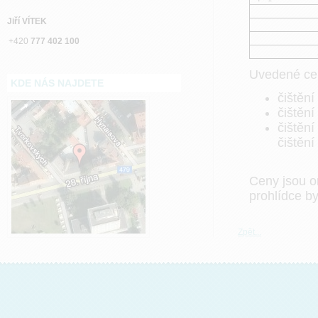
Jiří VÍTEK
+420
777 402 100
Uvedené ce
KDE NÁS NAJDETE
čištění
čištění
čištěn
čištění
Ceny jsou o
prohlídce by
Zpět...