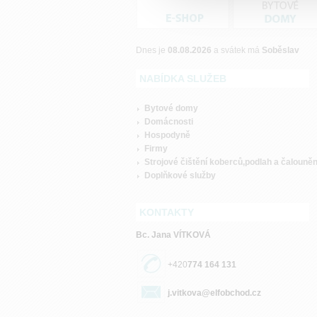
Dnes je
08.08.2026
a svátek má
Soběslav
NABÍDKA SLUŽEB
Bytové domy
Domácnosti
Hospodyně
Firmy
Strojové čištění koberců,podlah a čalouněn
Doplňkové služby
KONTAKTY
Bc. Jana VÍTKOVÁ
+420
774 164 131
j.vitkova@elfobchod.cz