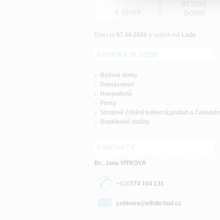
Dnes je
07.08.2026
a svátek má
Lada
NABÍDKA SLUŽEB
Bytové domy
Domácnosti
Hospodyně
Firmy
Strojové čištění koberců,podlah a čalouněn
Doplňkové služby
KONTAKTY
Bc. Jana VÍTKOVÁ
+420
774 164 131
j.vitkova@elfobchod.cz