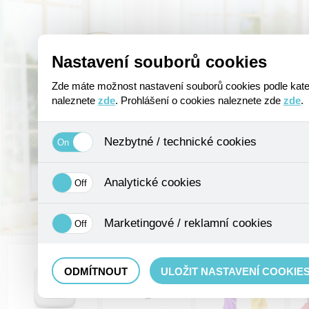
Úvod
O nás
Poptávkový formulá
Nastavení souborů cookies
Zde máte možnost nastavení souborů cookies podle kateg
naleznete
zde
. Prohlášení o cookies naleznete zde
zde
.
Nezbytné / technické cookies
Jedná se o technické soubory, které jsou nezbytné ke správnému chov
ukládání produktů v nákupním košíku, ovládání filtrů a také nastaven
Analytické cookies
možné jej ani odebrat.
Analytické cookies shromažďujeme skriptem společnosti Google Inc.,
údaje, protože anonymizované cookies nelze přiřadit konkrétnímu uži
Marketingové / reklamní cookies
Tyto cookies nám umožňují lépe cílit a vyhodnocovat marketingové 
ODMÍTNOUT
ULOŽIT NASTAVENÍ COOKIE