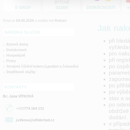
Dnes je
09.08.2026
a svátek má
Roman
Jak nak
NABÍDKA SLUŽEB
při hled
Bytové domy
vyhledav
Domácnosti
pro naku
Hospodyně
při regi
Firmy
po úspěšn
Strojové čištění koberců,podlah a čalounění
parametr
Doplňkové služby
zapomenu
po přihl
KONTAKTY
po výběr
Bc. Jana VÍTKOVÁ
stav a s
po odesl
+420
774 164 131
obdrželi
dodání.
j.vitkova@elfobchod.cz
v přípa