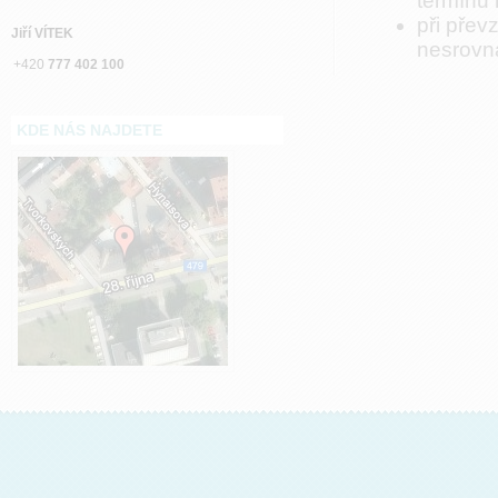
termínu
při přev
Jiří VÍTEK
nesrovna
+420
777 402 100
KDE NÁS NAJDETE