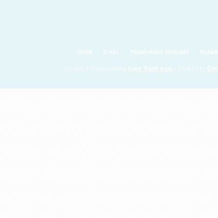
Úvod
O nás
Poptávkový formulář
Nabíd
Design & Programming
Core Trade s.r.o.
| Product by
Co